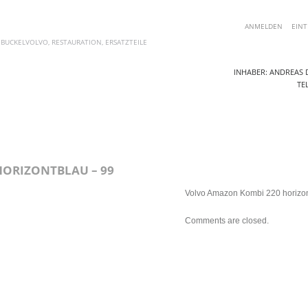
ANMELDEN
EINT
 BUCKELVOLVO, RESTAURATION, ERSATZTEILE
INHABER: ANDREAS D
TEL
AKTUELLE ANGEBOTE
ERSATZTEILE
FOTOS
BLOG
KO
ORIZONTBLAU – 99
Volvo Amazon Kombi 220 horizon
Comments are closed.