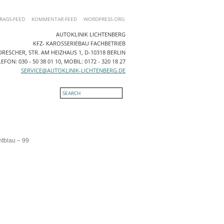
RAGS-FEED
KOMMENTAR-FEED
WORDPRESS.ORG
AUTOKLINIK LICHTENBERG
KFZ- KAROSSERIEBAU FACHBETRIEB
RESCHER, STR. AM HEIZHAUS 1, D-10318 BERLIN
EFON: 030 - 50 38 01 10, MOBIL: 0172 - 320 18 27
SERVICE@AUTOKLINIK-LICHTENBERG.DE
NTAKT
tblau – 99