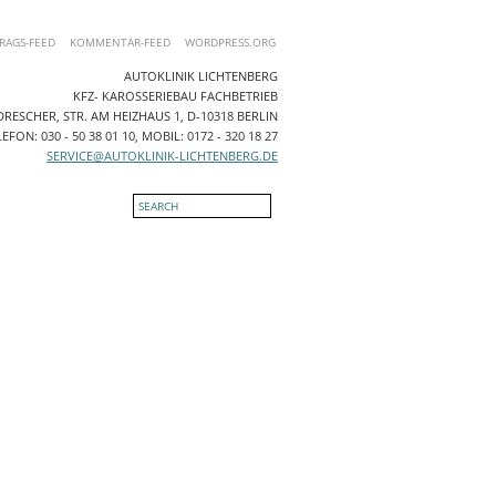
RAGS-FEED
KOMMENTAR-FEED
WORDPRESS.ORG
AUTOKLINIK LICHTENBERG
KFZ- KAROSSERIEBAU FACHBETRIEB
RESCHER, STR. AM HEIZHAUS 1, D-10318 BERLIN
EFON: 030 - 50 38 01 10, MOBIL: 0172 - 320 18 27
SERVICE@AUTOKLINIK-LICHTENBERG.DE
NTAKT