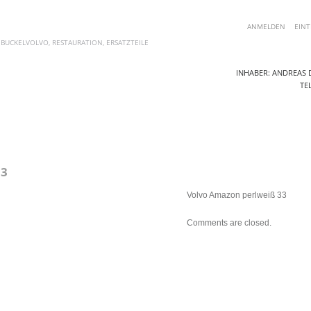
ANMELDEN
EINT
 BUCKELVOLVO, RESTAURATION, ERSATZTEILE
INHABER: ANDREAS D
TEL
AKTUELLE ANGEBOTE
ERSATZTEILE
FOTOS
BLOG
KO
3
Volvo Amazon perlweiß 33
Comments are closed.