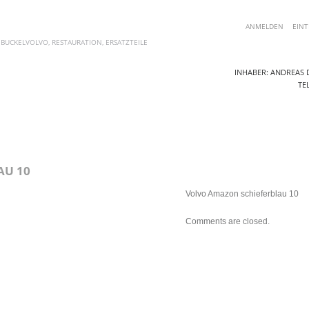
ANMELDEN
EINT
 BUCKELVOLVO, RESTAURATION, ERSATZTEILE
INHABER: ANDREAS D
TEL
AKTUELLE ANGEBOTE
ERSATZTEILE
FOTOS
BLOG
KO
AU 10
Volvo Amazon schieferblau 10
Comments are closed.