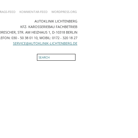
RAGS-FEED
KOMMENTAR-FEED
WORDPRESS.ORG
AUTOKLINIK LICHTENBERG
KFZ- KAROSSERIEBAU FACHBETRIEB
RESCHER, STR. AM HEIZHAUS 1, D-10318 BERLIN
EFON: 030 - 50 38 01 10, MOBIL: 0172 - 320 18 27
SERVICE@AUTOKLINIK-LICHTENBERG.DE
NTAKT