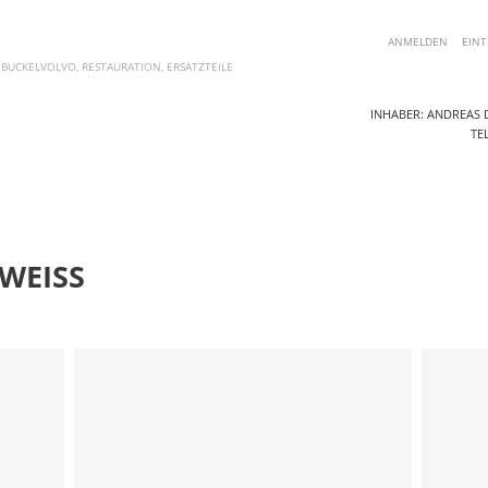
ANMELDEN
EINT
 BUCKELVOLVO, RESTAURATION, ERSATZTEILE
INHABER: ANDREAS D
TEL
AKTUELLE ANGEBOTE
ERSATZTEILE
FOTOS
BLOG
KO
WEISS