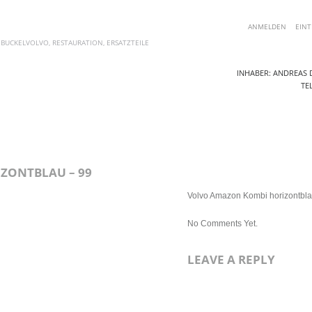
ANMELDEN
EINT
 BUCKELVOLVO, RESTAURATION, ERSATZTEILE
INHABER: ANDREAS D
TEL
AKTUELLE ANGEBOTE
ERSATZTEILE
FOTOS
BLOG
KO
ZONTBLAU – 99
Volvo Amazon Kombi horizontbla
No Comments Yet.
LEAVE A REPLY