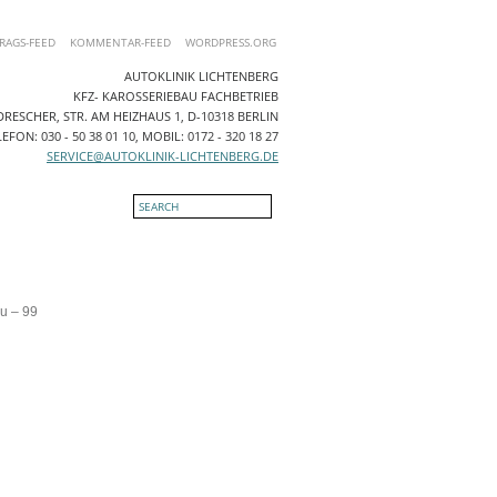
RAGS-FEED
KOMMENTAR-FEED
WORDPRESS.ORG
AUTOKLINIK LICHTENBERG
KFZ- KAROSSERIEBAU FACHBETRIEB
RESCHER, STR. AM HEIZHAUS 1, D-10318 BERLIN
EFON: 030 - 50 38 01 10, MOBIL: 0172 - 320 18 27
SERVICE@AUTOKLINIK-LICHTENBERG.DE
NTAKT
u – 99