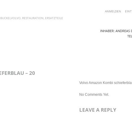
ANMELDEN
EINT
 BUCKELVOLVO, RESTAURATION, ERSATZTEILE
INHABER: ANDREAS D
TEL
AKTUELLE ANGEBOTE
ERSATZTEILE
FOTOS
BLOG
KO
FERBLAU – 20
Volvo Amazon Kombi schieferbla
No Comments Yet.
LEAVE A REPLY