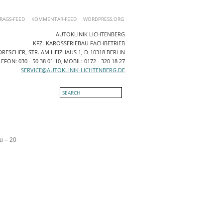
RAGS-FEED
KOMMENTAR-FEED
WORDPRESS.ORG
AUTOKLINIK LICHTENBERG
KFZ- KAROSSERIEBAU FACHBETRIEB
RESCHER, STR. AM HEIZHAUS 1, D-10318 BERLIN
EFON: 030 - 50 38 01 10, MOBIL: 0172 - 320 18 27
SERVICE@AUTOKLINIK-LICHTENBERG.DE
NTAKT
u – 20