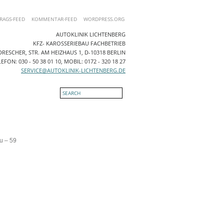
RAGS-FEED
KOMMENTAR-FEED
WORDPRESS.ORG
AUTOKLINIK LICHTENBERG
KFZ- KAROSSERIEBAU FACHBETRIEB
RESCHER, STR. AM HEIZHAUS 1, D-10318 BERLIN
EFON: 030 - 50 38 01 10, MOBIL: 0172 - 320 18 27
SERVICE@AUTOKLINIK-LICHTENBERG.DE
NTAKT
u – 59