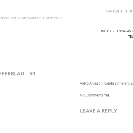
ANMELDEN
EINT
 BUCKELVOLVO, RESTAURATION, ERSATZTEILE
INHABER: ANDREAS D
TEL
AKTUELLE ANGEBOTE
ERSATZTEILE
FOTOS
BLOG
KO
FERBLAU – 59
Volvo Amazon Kombi schieferbla
No Comments Yet.
LEAVE A REPLY