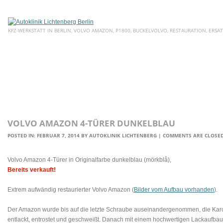
KFZ-WERKSTATT IN BERLIN, VOLVO AMAZON, P1800, BUCKELVOLVO, RESTAURATION, ERSAT
HOME
ÜBER UNS
SERVICE
AKTUELLE ANGEBOTE
E
VOLVO AMAZON 4-TÜRER DUNKELBLAU
POSTED IN:
FEBRUAR 7, 2014
BY
AUTOKLINIK LICHTENBERG
|
COMMENTS ARE CLOSE
Volvo Amazon 4-Türer in Originalfarbe dunkelblau (mörkblå),
Bereits verkauft!
Extrem aufwändig restaurierter Volvo Amazon (
Bilder vom Aufbau vorhanden
).
Der Amazon wurde bis auf die letzte Schraube auseinandergenommen, die Kar
entlackt, entrostet und geschweißt. Danach mit einem hochwertigen Lackaufbau ne