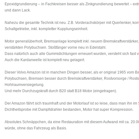
Epoxidgrundierung – in Fachkreisen besser als Zinkgrundierung bewertet – extr
und dann Lack.
Nahezu die gesamte Technik ist neu. Z.B. Vorderachskörper mit Querlenker, kom
Schaltgetriebe, inkl. kompletter Kupplungseinheit.
Motor generalüberholt, Bremsanlage komplett inkl. neuem Bremskraftverstärker
verstärkten Polybuchsen. Stoßfänger vorne neu in Edelstahl.
Dass natürlich auch alle Gummidichtungen erneuert wurden, versteht sich fast v
Auch die Kardanwelle ist komplett neu gelagert.
Dieser Volvo Amazon ist in manchen Dingen besser, als er original 1965 vom Ban
Polybuchsen, Bremsen besser durch Bremskraftverstärker, Rostvorsorge / Rost
Hohlraumversiegelung.
Und mehr Durchzugskraft durch B20 statt B18 Motor (eingetragen).
Der Amazon fährt sich traumhaft und der Motorlauf ist so leise, dass man ihn im
Dichtheitsprobe mit Dampfstrahler bestanden, Motor hat super Kompression.
Absolutes Schnäppchen, da eine Restauration mit diesem Aufwand mit ca. 20
würde, ohne das Fahrzeug als Basis.